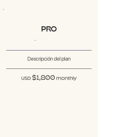
PRO
MOST P
OPULAR
Descripción del plan
$1,8
0
0
USD
mont
hly