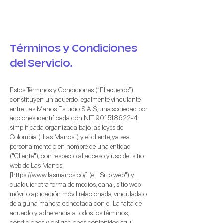
Términos y Condiciones
del Servicio.
Estos Términos y Condiciones
(”El acuerdo”)
constituyen un acuerdo legalmente vinculante
entre Las Manos Estudio S.A.S, una sociedad por
acciones identificada con NIT
901518622-4
simplificada organizada bajo las leyes de
Colombia ("Las Manos") y el cliente, ya sea
personalmente o en nombre de una entidad
("Cliente"), con respecto al acceso y uso
del sitio
web
d
e Las Manos:
[
https://www.lasmanos.co/
] (el "Sitio web") y
cualquier otra forma de medios, canal, sitio web
móvil o aplicación móvil relacionada, vinculada o
de alguna manera conectada con él. La falta de
acuerdo y adherencia a todos los términos,
condiciones y obligaciones contenidos aquí