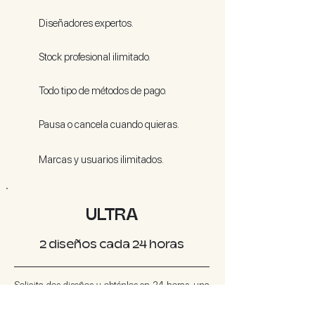
Diseñadores expertos.
Stock profesional ilimitado.
Todo tipo de métodos de pago.
Pausa o cancela cuando quieras.
Marcas y usuarios ilimitados.
ULTRA
2 diseños cada 24 horas
Solicita dos diseños y obténlos en 24 horas, una
vez recibidos solicita más, ¡las veces que quieras!