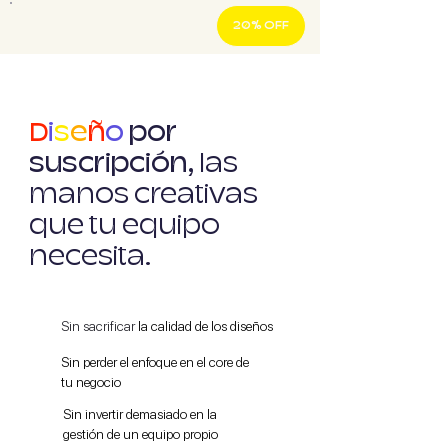
20% OFF
D
i
s
e
ñ
o
por
suscripción,
las
manos creativas
que tu equipo
necesita.
Sin sacrificar
la calidad de los diseños
Sin perder el enfoque en el core de
tu negocio
Sin invertir demasiado en la
gestión de un equipo propio