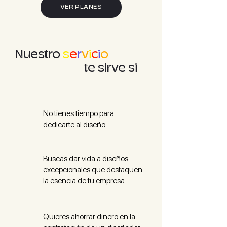
VER PLANES
Nuestro
s
e
r
v
i
c
i
o
te sirve si
No tienes tiempo para
dedicarte al diseño.
Buscas dar vida a diseños
excepcionales que destaquen
la esencia de tu empresa.
Quieres ahorrar dinero en la