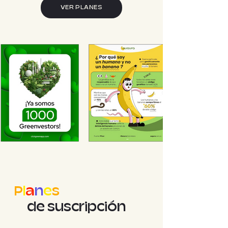
VER PLANES
P
l
a
n
e
s
de
suscripción